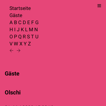
Startseite
Gäste
A
B
C
D
E
F
G
H
I
J
K
L
M
N
O
P
Q
R
S
T
U
V
W
X
Y
Z
Gäste
Olschi