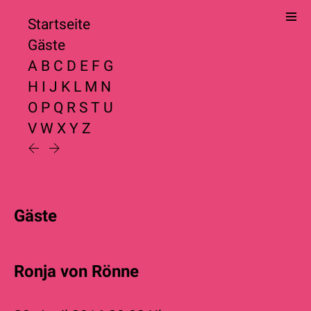
Startseite
Gäste
A
B
C
D
E
F
G
H
I
J
K
L
M
N
O
P
Q
R
S
T
U
V
W
X
Y
Z
Gäste
Ronja von Rönne