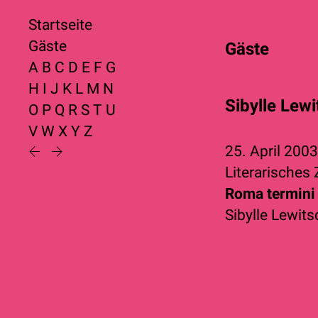
Startseite
Gäste
Gäste
A
B
C
D
E
F
G
H
I
J
K
L
M
N
Sibylle Lewi
O
P
Q
R
S
T
U
V
W
X
Y
Z
25. April 200
Literarisches
Roma termini
Sibylle Lewits