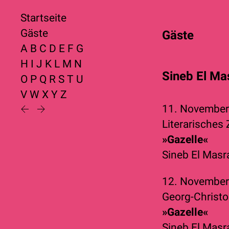
Startseite
Gäste
Gäste
A
B
C
D
E
F
G
H
I
J
K
L
M
N
Sineb El Ma
O
P
Q
R
S
T
U
V
W
X
Y
Z
11. Novembe
Literarisches
»Gazelle«
Sineb El Masr
12. Novembe
Georg-Christ
»Gazelle«
Sineb El Masr