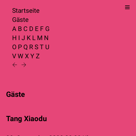
Startseite
Gäste
A
B
C
D
E
F
G
H
I
J
K
L
M
N
O
P
Q
R
S
T
U
V
W
X
Y
Z
Gäste
Tang Xiaodu