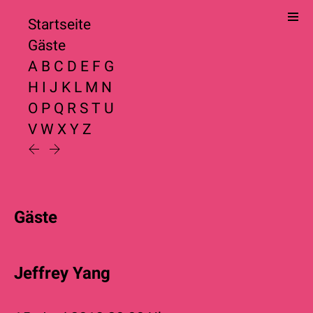
Startseite
Gäste
A
B
C
D
E
F
G
H
I
J
K
L
M
N
O
P
Q
R
S
T
U
V
W
X
Y
Z
Gäste
Jeffrey Yang