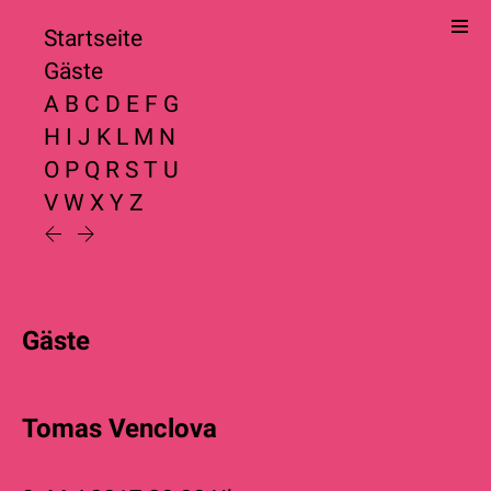
Startseite
Gäste
A
B
C
D
E
F
G
H
I
J
K
L
M
N
O
P
Q
R
S
T
U
V
W
X
Y
Z
Gäste
Tomas Venclova