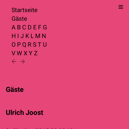
Startseite
Gäste
A
B
C
D
E
F
G
H
I
J
K
L
M
N
O
P
Q
R
S
T
U
V
W
X
Y
Z
Gäste
Ulrich Joost