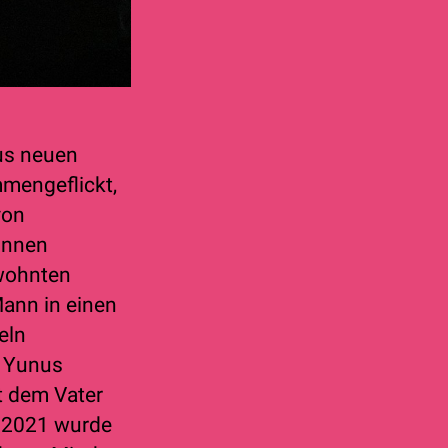
lus neuen
mengeflickt,
von
innen
ewohnten
ann in einen
eln
s Yunus
t dem Vater
s 2021 wurde