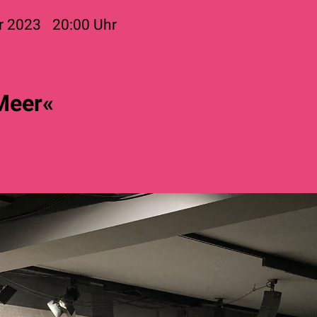
r 2023
20:00
Uhr
Meer«