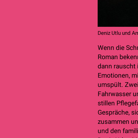
Deniz Utlu und 
Wenn die Schr
Roman bekennt
dann rauscht 
Emotionen, mi
umspült. Zwei
Fahrwasser u
stillen Pflege
Gespräche, si
zusammen und 
und den famil