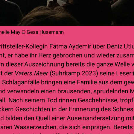
Amelie May © Gesa Husemann
iftsteller-Kollegin Fatma Aydemir über Deniz Ut
, er habe ihr Herz gebrochen und wieder zusam
in dieser Auszeichnung bereits die ganze Welle 
t der
Vaters Meer
(Suhrkamp 2023) seine Leser:
 Schlaganfälle bringen eine Familie aus dem g
nd verwandeln einen brausenden, sprudelnden M
fall. Nach seinem Tod rinnen Geschehnisse, tröpf
ckern Geschichten in der Erinnerung des Sohne
bilden den Quell einer Auseinandersetzung mi
iären Wasserzeichen, die sich einprägen. Bereit