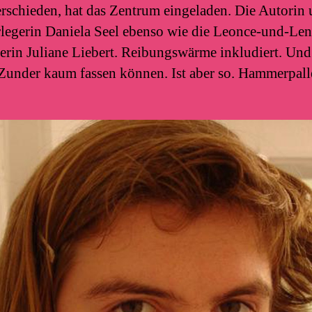
schieden, hat das Zentrum eingeladen. Die Autorin
egerin Daniela Seel ebenso wie die Leonce-und-Len
erin Juliane Liebert. Reibungswärme inkludiert. Und 
Zunder kaum fassen können. Ist aber so. Hammerpalle