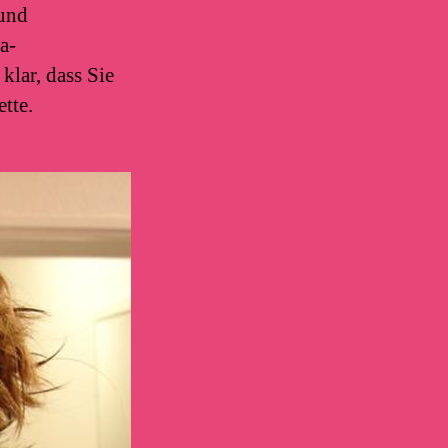
 und
a-
klar, dass Sie
tte.