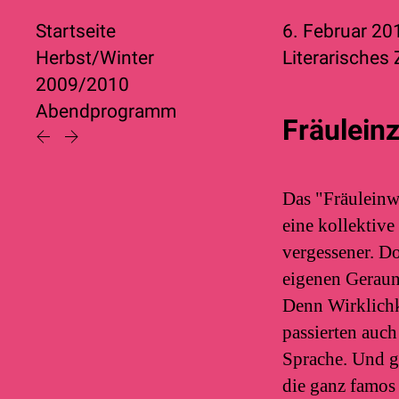
Startseite
6. Februar 2
Herbst/Winter
Literarisches
2009/2010
Abendprogramm
Fräulein
Das "Fräuleinw
eine kollektive
vergessener. Do
eigenen Geraun
Denn Wirklichke
passierten auch
Sprache. Und ge
die ganz famos 