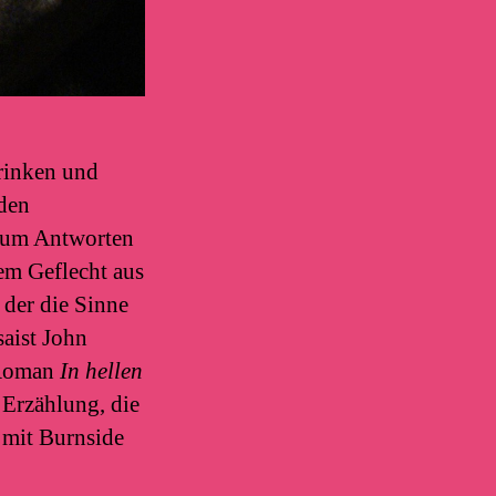
rinken und
den
ch um Antworten
nem Geflecht aus
 der die Sinne
saist John
 Roman
In hellen
 Erzählung, die
 mit Burnside