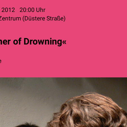
r 2012
20:00
Uhr
 Zentrum (Düstere Straße)
er of Drowning«
e