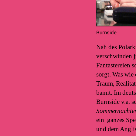
Burnside
Nah des Polark
verschwinden j
Fantastereien s
sorgt. Was wie 
Traum, Realität
bannt. Im deuts
Burnside v.a. s
Sommernächte
ein ganzes Spe
und dem Angli