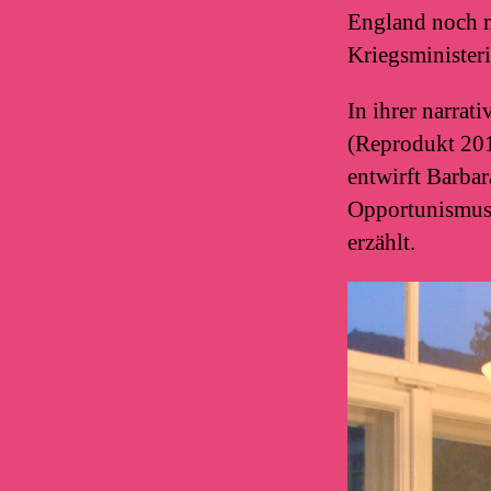
England noch m
Kriegsministeri
In ihrer narra
(Reprodukt 2014
entwirft Barba
Opportunismus.
erzählt.