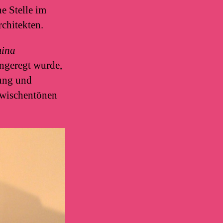
e Stelle im
rchitekten.
mina
angeregt wurde,
nung und
Zwischentönen