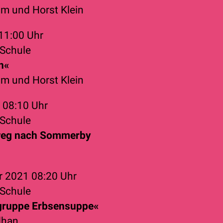
hm
und
Horst Klein
11:00 Uhr
Schule
n«
hm
und
Horst Klein
0
08:10 Uhr
Schule
eg nach Sommerby
r 2021
08:20 Uhr
Schule
gruppe Erbsensuppe«
dhan