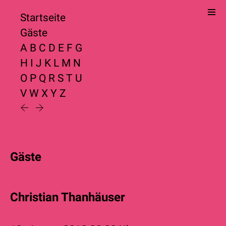
Startseite
Gäste
A
B
C
D
E
F
G
H
I
J
K
L
M
N
O
P
Q
R
S
T
U
V
W
X
Y
Z
Gäste
Christian Thanhäuser