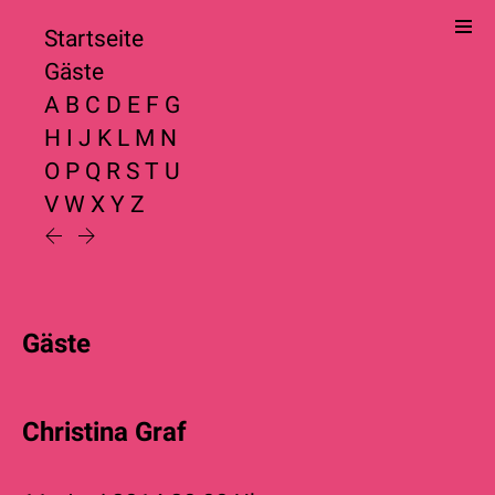
Startseite
Gäste
A
B
C
D
E
F
G
H
I
J
K
L
M
N
O
P
Q
R
S
T
U
V
W
X
Y
Z
Gäste
Christina Graf