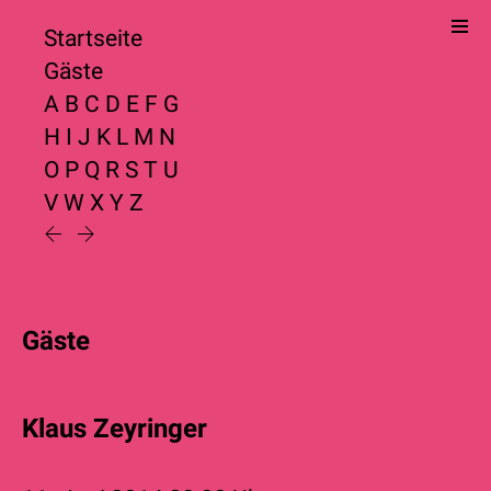
Startseite
Gäste
A
B
C
D
E
F
G
H
I
J
K
L
M
N
O
P
Q
R
S
T
U
V
W
X
Y
Z
Gäste
Klaus Zeyringer