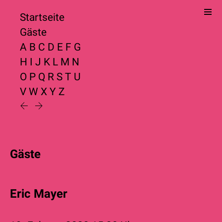
Startseite
Gäste
A
B
C
D
E
F
G
H
I
J
K
L
M
N
O
P
Q
R
S
T
U
V
W
X
Y
Z
Gäste
Eric Mayer