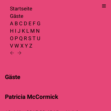
Startseite
Gäste
A
B
C
D
E
F
G
H
I
J
K
L
M
N
O
P
Q
R
S
T
U
V
W
X
Y
Z
Gäste
Patricia McCormick