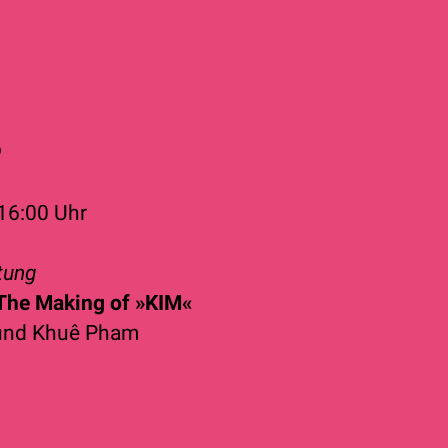
o
16:00 Uhr
tung
he Making of »KIM«
und
Khuê Pham