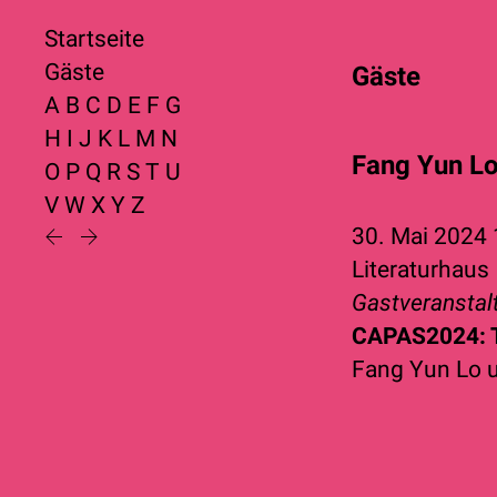
Startseite
Gäste
Gäste
A
B
C
D
E
F
G
H
I
J
K
L
M
N
Fang Yun L
O
P
Q
R
S
T
U
V
W
X
Y
Z
30. Mai 2024
Literaturhaus
Gastveranstal
CAPAS2024: T
Fang Yun Lo