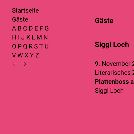
Startseite
Gäste
Gäste
A
B
C
D
E
F
G
H
I
J
K
L
M
N
Siggi Loch
O
P
Q
R
S
T
U
V
W
X
Y
Z
9. November
Literarisches
Plattenboss a
Siggi Loch