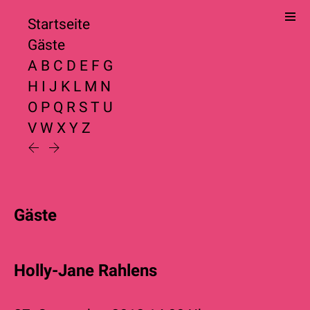
Startseite
Gäste
A
B
C
D
E
F
G
H
I
J
K
L
M
N
O
P
Q
R
S
T
U
V
W
X
Y
Z
Gäste
Holly-Jane Rahlens