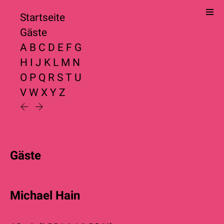
Startseite
Gäste
A
B
C
D
E
F
G
H
I
J
K
L
M
N
O
P
Q
R
S
T
U
V
W
X
Y
Z
Gäste
Michael Hain