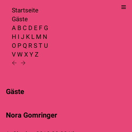
Startseite
Gäste
A
B
C
D
E
F
G
H
I
J
K
L
M
N
O
P
Q
R
S
T
U
V
W
X
Y
Z
Gäste
Nora Gomringer