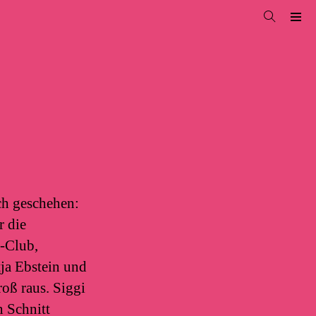
ch geschehen:
r die
r-Club,
ja Ebstein und
oß raus. Siggi
n Schnitt