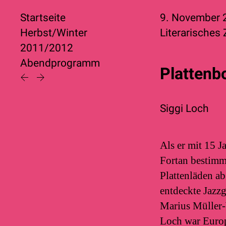
Startseite
9. November
Herbst/Winter
Literarisches
2011/2012
Abendprogramm
Plattenb
Siggi Loch
Als er mit 15 J
Fortan bestimmt
Plattenläden a
entdeckte Jazz
Marius Müller-
Loch war Europ